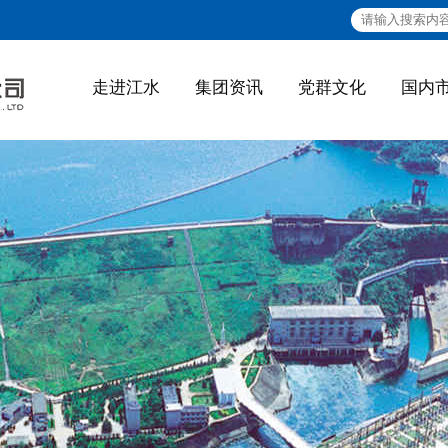
走进江水
集团资讯
党群文化
国内