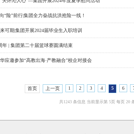
、关怀沁人心”—集团开展2024年度夏季慰问活动
，向“险”前行|集团全力奋战抗洪抢险一线！
来可期|集团开展2024届毕业生入职培训
周年 | 集团第二十届篮球赛圆满结束
华应邀参加“高教出海·产教融合”校企对接会
1
2
3
4
5
6
首页
上一页
共1243 条信息 当前显示第 5页 每页 20 